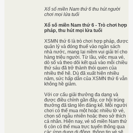
Xổ số miền Nam thứ 6 thu hút người
chơi mọi lứa tuổi
Xổ số miền Nam thứ 6 - Trò chơi hợp
pháp, thu hút mọi lứa tuổi
XSMN thứ 6 là trò chơi hợp pháp, được
quản lý và đóng thuế vào ngân sách
nhà nước, mang lại niềm vui giải trí cho
hàng triệu người. Từ lâu, việc mua vé,
dò số và theo dõi kết quả vào mỗi chiều
thứ sáu đã trở thành thói quen của
nhiều thế hệ. Dù đã xuất hiện nhiều
năm, sức hấp dẫn của XSMN thứ 6 vẫn
không hề giảm.
Với cơ cấu giải thưởng đa dạng và
được điều chỉnh gần đây, cơ hội trúng
thưởng đã tăng lên đáng kể. Mỗi người
chơi có thể mua một hoặc nhiều tờ vé,
chọn số ngẫu nhiên hoặc theo sở thích
cá nhân. Hiện nay, vé số miền Nam thứ
6 còn có thể mua trực tuyến thông qua
các ứng dụng di động, thông tin vé sẽ