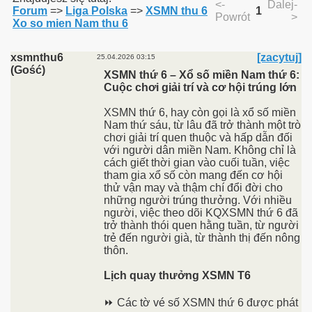
<-
Dalej-
Forum
=>
Liga Polska
=>
XSMN thu 6
1
Powrót
>
Xo so mien Nam thu 6
xsmnthu6
[zacytuj]
25.04.2026 03:15
(Gość)
XSMN thứ 6 – Xổ số miền Nam thứ 6:
Cuộc chơi giải trí và cơ hội trúng lớn
XSMN thứ 6, hay còn gọi là xổ số miền
Nam thứ sáu, từ lâu đã trở thành một trò
chơi giải trí quen thuộc và hấp dẫn đối
với người dân miền Nam. Không chỉ là
cách giết thời gian vào cuối tuần, việc
tham gia xổ số còn mang đến cơ hội
thử vận may và thậm chí đổi đời cho
những người trúng thưởng. Với nhiều
người, việc theo dõi KQXSMN thứ 6 đã
trở thành thói quen hằng tuần, từ người
trẻ đến người già, từ thành thị đến nông
thôn.
Lịch quay thưởng XSMN T6
⏩ Các tờ vé số XSMN thứ 6 được phát